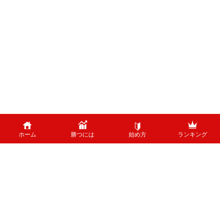
ホーム
勝つには
始め方
ランキング
PAGE TOP
外国為替のリスクについて
外国為替証拠金取引は、外国為替（外貨）など、値動きのある商品に投資し
ます。投資中の外貨あるいは通貨ペアが価格変動した結果、お客様の投資元
本に損失を与える場合がございます。特に為替の場合、平日24時間、常時