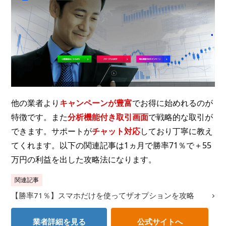
他の業者より
キャンペーンが豊富
でお得に始めれるのが
特徴です。また
分析機能付き取引画面
で戦略的な取引が
できます。サポートが
チャット対応
しており丁寧に教え
てくれます。以下の関連記事は1ヵ月で勝率71％で＋55
万円の利益を出した攻略法になります。
関連記事
【勝率71％】スマホだけを使ってザオプションを攻略
業者詳細を見る
公式サイトへ