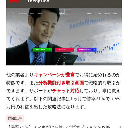
theoption
他の業者より
キャンペーンが豊富
でお得に始めれるのが
特徴です。また
分析機能付き取引画面
で戦略的な取引が
できます。サポートが
チャット対応
しており丁寧に教え
てくれます。以下の関連記事は1ヵ月で勝率71％で＋55
万円の利益を出した攻略法になります。
関連記事
【勝率71％】スマホだけを使ってザオプションを攻略