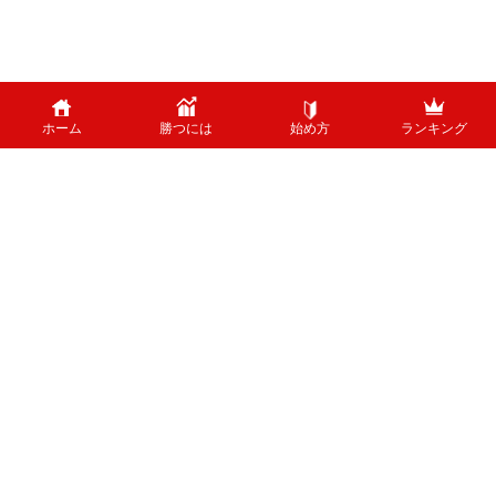
ホーム
勝つには
始め方
ランキング
PAGE TOP
外国為替のリスクについて
外国為替証拠金取引は、外国為替（外貨）など、値動きのある商品に投資し
ます。投資中の外貨あるいは通貨ペアが価格変動した結果、お客様の投資元
本に損失を与える場合がございます。特に為替の場合、平日24時間、常時
取引が行われているため、常時価格変動している可能性があります。 ま
た、株式等と異なり、値幅制限が制度上存在しないため、短時間で価格が大
きく変動する可能性があります。
ホーム