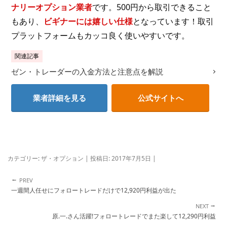
ナリーオプション業者
です。500円から取引できること
もあり、
ビギナーには嬉しい仕様
となっています！取引
プラットフォームもカッコ良く使いやすいです。
関連記事
ゼン・トレーダーの入金方法と注意点を解説
業者詳細を見る
公式サイトへ
カテゴリー:
ザ・オプション
| 投稿日:
2017年7月5日
|
←
投稿ナビゲーション
一週間人任せにフォロートレードだけで12,920円利益が出た
→
原.一.さん活躍!フォロートレードでまた楽して12,290円利益