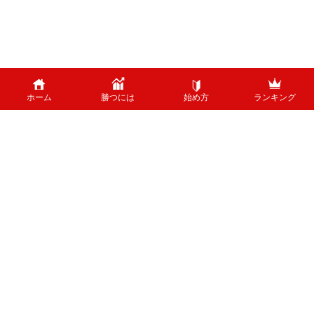
ホーム
勝つには
始め方
ランキング
PAGE TOP
外国為替のリスクについて
外国為替証拠金取引は、外国為替（外貨）など、値動きのある商品に投資し
ます。投資中の外貨あるいは通貨ペアが価格変動した結果、お客様の投資元
本に損失を与える場合がございます。特に為替の場合、平日24時間、常時
取引が行われているため、常時価格変動している可能性があります。 ま
た、株式等と異なり、値幅制限が制度上存在しないため、短時間で価格が大
きく変動する可能性があります。