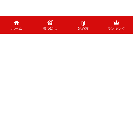
ホーム
勝つには
始め方
ランキング
PAGE TOP
外国為替のリスクについて
外国為替証拠金取引は、外国為替（外貨）など、値動きのある商品に投資し
ます。投資中の外貨あるいは通貨ペアが価格変動した結果、お客様の投資元
本に損失を与える場合がございます。特に為替の場合、平日24時間、常時
取引が行われているため、常時価格変動している可能性があります。 ま
た、株式等と異なり、値幅制限が制度上存在しないため、短時間で価格が大
きく変動する可能性があります。
ホーム