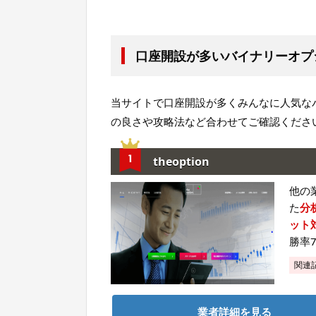
口座開設が多いバイナリーオプ
当サイトで口座開設が多くみんなに人気な
の良さや攻略法など合わせてご確認くださ
theoption
他の
た
分
ット
勝率
関連
業者詳細を見る