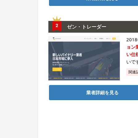
ゼン・トレーダー
20
ョン
い仕
いで
関連
業者詳細を見る