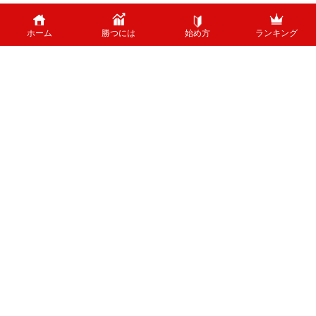
ホーム
勝つには
始め方
ランキング
PAGE TOP
外国為替のリスクについて
外国為替証拠金取引は、外国為替（外貨）など、値動きのある商品に投資し
ます。投資中の外貨あるいは通貨ペアが価格変動した結果、お客様の投資元
本に損失を与える場合がございます。特に為替の場合、平日24時間、常時
取引が行われているため、常時価格変動している可能性があります。 ま
た、株式等と異なり、値幅制限が制度上存在しないため、短時間で価格が大
きく変動する可能性があります。
ホーム
運営者情報
お問い合わせ