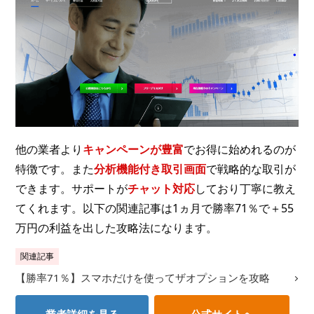
他の業者より
キャンペーンが豊富
でお得に始めれるのが
特徴です。また
分析機能付き取引画面
で戦略的な取引が
できます。サポートが
チャット対応
しており丁寧に教え
てくれます。以下の関連記事は1ヵ月で勝率71％で＋55
万円の利益を出した攻略法になります。
関連記事
【勝率71％】スマホだけを使ってザオプションを攻略