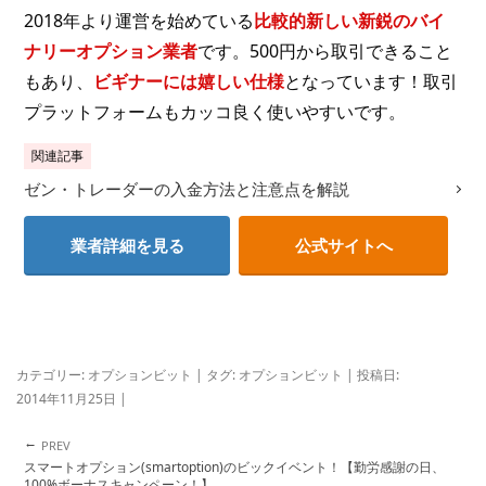
2018年より運営を始めている
比較的新しい新鋭のバイ
ナリーオプション業者
です。500円から取引できること
もあり、
ビギナーには嬉しい仕様
となっています！取引
プラットフォームもカッコ良く使いやすいです。
関連記事
ゼン・トレーダーの入金方法と注意点を解説
業者詳細を見る
公式サイトへ
カテゴリー:
オプションビット
| タグ:
オプションビット
| 投稿日:
2014年11月25日
|
←
投稿ナビゲーション
スマートオプション(smartoption)のビックイベント！【勤労感謝の日、
100%ボーナスキャンペーン！】