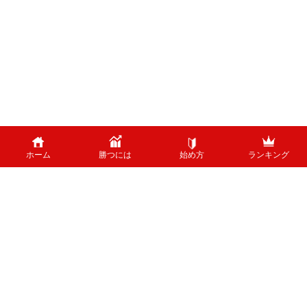
ホーム
勝つには
始め方
ランキング
PAGE TOP
外国為替のリスクについて
外国為替証拠金取引は、外国為替（外貨）など、値動きのある商品に投資し
ます。投資中の外貨あるいは通貨ペアが価格変動した結果、お客様の投資元
本に損失を与える場合がございます。特に為替の場合、平日24時間、常時
取引が行われているため、常時価格変動している可能性があります。 ま
た、株式等と異なり、値幅制限が制度上存在しないため、短時間で価格が大