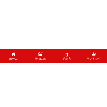
ホーム
勝つには
始め方
ランキング
PAGE TOP
外国為替のリスクについて
外国為替証拠金取引は、外国為替（外貨）など、値動きのある商品に投資し
ます。投資中の外貨あるいは通貨ペアが価格変動した結果、お客様の投資元
本に損失を与える場合がございます。特に為替の場合、平日24時間、常時
取引が行われているため、常時価格変動している可能性があります。 ま