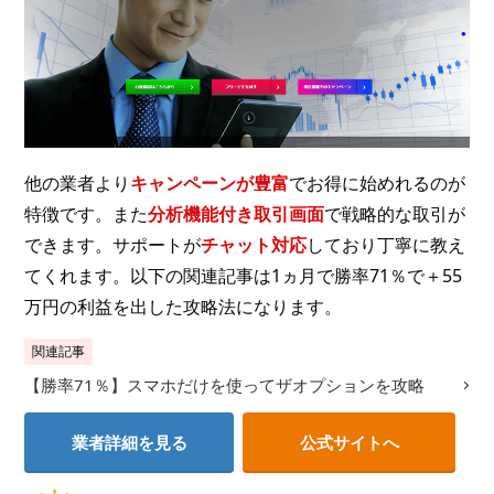
他の業者より
キャンペーンが豊富
でお得に始めれるのが
特徴です。また
分析機能付き取引画面
で戦略的な取引が
できます。サポートが
チャット対応
しており丁寧に教え
てくれます。以下の関連記事は1ヵ月で勝率71％で＋55
万円の利益を出した攻略法になります。
関連記事
【勝率71％】スマホだけを使ってザオプションを攻略
業者詳細を見る
公式サイトへ