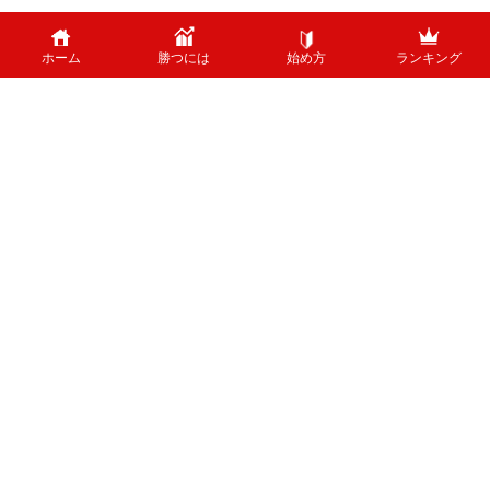
ホーム
勝つには
始め方
ランキング
PAGE TOP
外国為替のリスクについて
外国為替証拠金取引は、外国為替（外貨）など、値動きのある商品に投資し
ます。投資中の外貨あるいは通貨ペアが価格変動した結果、お客様の投資元
本に損失を与える場合がございます。特に為替の場合、平日24時間、常時
取引が行われているため、常時価格変動している可能性があります。 ま
た、株式等と異なり、値幅制限が制度上存在しないため、短時間で価格が大
きく変動する可能性があります。
ホーム
運営者情報
お問い合わせ