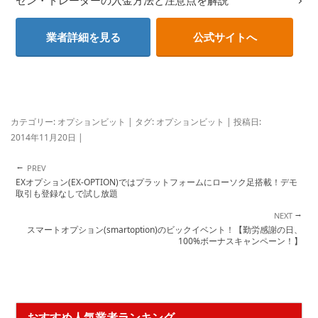
ゼン・トレーダーの入金方法と注意点を解説
業者詳細を見る
公式サイトへ
カテゴリー:
オプションビット
| タグ:
オプションビット
| 投稿日:
2014年11月20日
|
←
投稿ナビゲーション
EXオプション(EX-OPTION)ではプラットフォームにローソク足搭載！デモ
取引も登録なしで試し放題
→
スマートオプション(smartoption)のビックイベント！【勤労感謝の日、
100%ボーナスキャンペーン！】
おすすめ人気業者ランキング