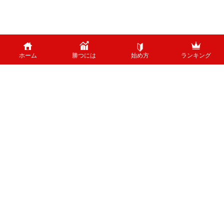
ホーム
勝つには
始め方
ランキング
PAGE TOP
外国為替のリスクについて
外国為替証拠金取引は、外国為替（外貨）など、値動きのある商品に投資し
ます。投資中の外貨あるいは通貨ペアが価格変動した結果、お客様の投資元
本に損失を与える場合がございます。特に為替の場合、平日24時間、常時
取引が行われているため、常時価格変動している可能性があります。 ま
た、株式等と異なり、値幅制限が制度上存在しないため、短時間で価格が大
きく変動する可能性があります。
ホーム