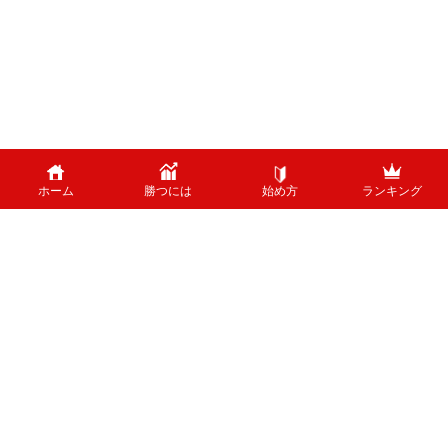
ホーム
勝つには
始め方
ランキング
PAGE TOP
外国為替のリスクについて
外国為替証拠金取引は、外国為替（外貨）など、値動きのある商品に投資し
ます。投資中の外貨あるいは通貨ペアが価格変動した結果、お客様の投資元
本に損失を与える場合がございます。特に為替の場合、平日24時間、常時
取引が行われているため、常時価格変動している可能性があります。 ま
た、株式等と異なり、値幅制限が制度上存在しないため、短時間で価格が大
きく変動する可能性があります。