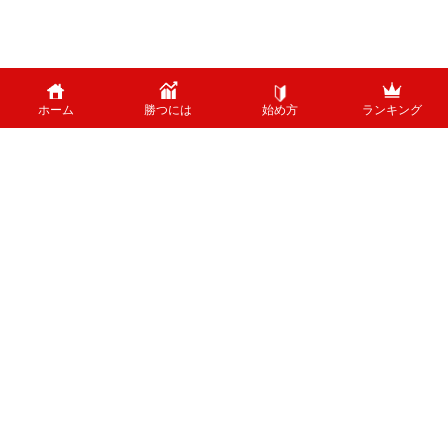
ホーム
勝つには
始め方
ランキング
PAGE TOP
外国為替のリスクについて
外国為替証拠金取引は、外国為替（外貨）など、値動きのある商品に投資し
ます。投資中の外貨あるいは通貨ペアが価格変動した結果、お客様の投資元
本に損失を与える場合がございます。特に為替の場合、平日24時間、常時
取引が行われているため、常時価格変動している可能性があります。 ま
た、株式等と異なり、値幅制限が制度上存在しないため、短時間で価格が大
きく変動する可能性があります。
ホーム