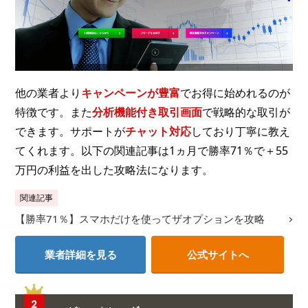
他の業者より
キャンペーンが豊富
でお得に始めれるのが
特徴です。また
分析機能付き取引画面
で戦略的な取引が
できます。サポートが
チャット対応
しており丁寧に教え
てくれます。以下の関連記事は1ヵ月で勝率71％で＋55
万円の利益を出した攻略法になります。
関連記事
【勝率71％】スマホだけを使ってザオプションを攻略
業者詳細を見る
公式サイトへ