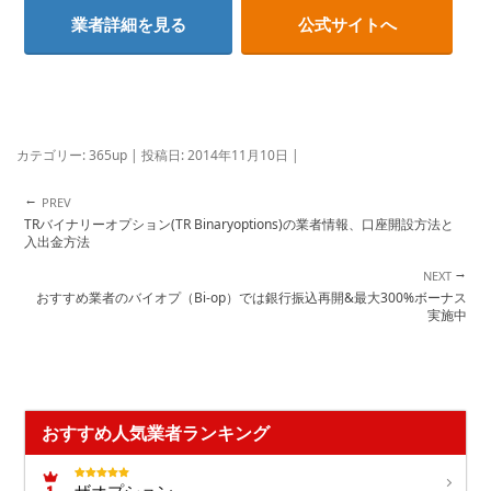
業者詳細を見る
公式サイトへ
カテゴリー:
365up
| 投稿日:
2014年11月10日
|
←
投稿ナビゲーション
TRバイナリーオプション(TR Binaryoptions)の業者情報、口座開設方法と
入出金方法
→
おすすめ業者のバイオプ（Bi-op）では銀行振込再開&最大300%ボーナス
実施中
おすすめ人気業者ランキング
ザオプション