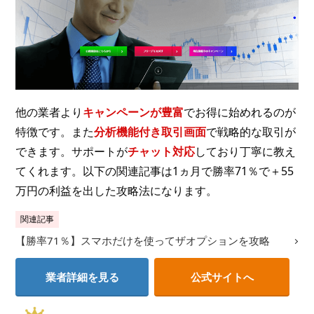
他の業者より
キャンペーンが豊富
でお得に始めれるのが
特徴です。また
分析機能付き取引画面
で戦略的な取引が
できます。サポートが
チャット対応
しており丁寧に教え
てくれます。以下の関連記事は1ヵ月で勝率71％で＋55
万円の利益を出した攻略法になります。
関連記事
【勝率71％】スマホだけを使ってザオプションを攻略
業者詳細を見る
公式サイトへ