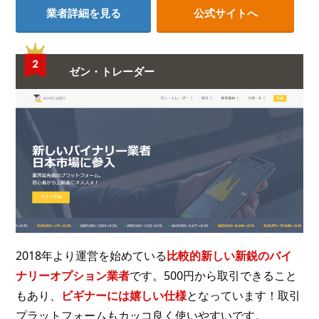
業者詳細を見る
公式サイトへ
ゼン・トレーダー
2018年より運営を始めている
比較的新しい新鋭のバイ
ナリーオプション業者
です。500円から取引できること
もあり、
ビギナーには嬉しい仕様
となっています！取引
プラットフォームもカッコ良く使いやすいです。