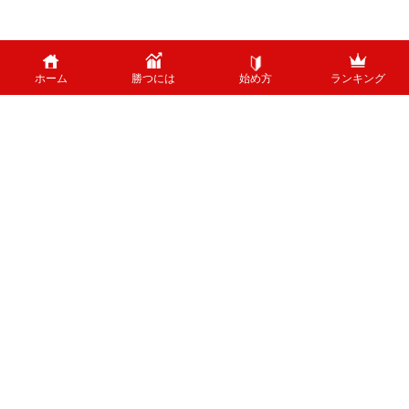
ホーム
勝つには
始め方
ランキング
PAGE TOP
外国為替のリスクについて
外国為替証拠金取引は、外国為替（外貨）など、値動きのある商品に投資し
ます。投資中の外貨あるいは通貨ペアが価格変動した結果、お客様の投資元
本に損失を与える場合がございます。特に為替の場合、平日24時間、常時
取引が行われているため、常時価格変動している可能性があります。 ま
た、株式等と異なり、値幅制限が制度上存在しないため、短時間で価格が大
きく変動する可能性があります。
ホーム
運営者情報