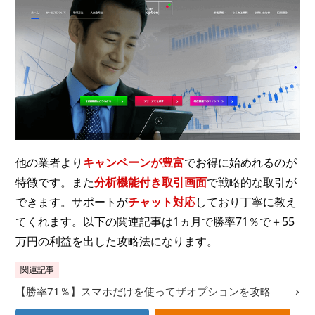
他の業者より
キャンペーンが豊富
でお得に始めれるのが
特徴です。また
分析機能付き取引画面
で戦略的な取引が
できます。サポートが
チャット対応
しており丁寧に教え
てくれます。以下の関連記事は1ヵ月で勝率71％で＋55
万円の利益を出した攻略法になります。
関連記事
【勝率71％】スマホだけを使ってザオプションを攻略