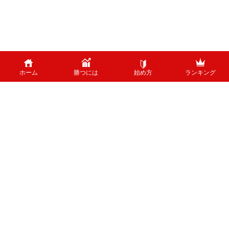
ホーム
勝つには
始め方
ランキング
PAGE TOP
外国為替のリスクについて
外国為替証拠金取引は、外国為替（外貨）など、値動きのある商品に投資し
ます。投資中の外貨あるいは通貨ペアが価格変動した結果、お客様の投資元
本に損失を与える場合がございます。特に為替の場合、平日24時間、常時
取引が行われているため、常時価格変動している可能性があります。 ま
た、株式等と異なり、値幅制限が制度上存在しないため、短時間で価格が大
きく変動する可能性があります。