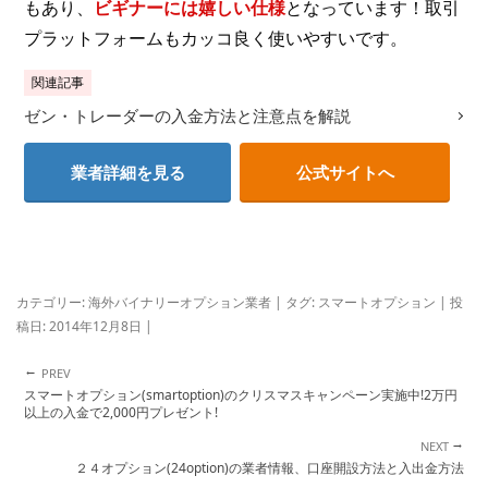
もあり、
ビギナーには嬉しい仕様
となっています！取引
プラットフォームもカッコ良く使いやすいです。
関連記事
ゼン・トレーダーの入金方法と注意点を解説
業者詳細を見る
公式サイトへ
カテゴリー:
海外バイナリーオプション業者
| タグ:
スマートオプション
| 投
稿日:
2014年12月8日
|
←
投稿ナビゲーション
スマートオプション(smartoption)のクリスマスキャンペーン実施中!2万円
以上の入金で2,000円プレゼント!
→
２４オプション(24option)の業者情報、口座開設方法と入出金方法