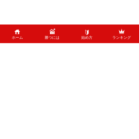
ホーム
勝つには
始め方
ランキング
PAGE TOP
外国為替のリスクについて
外国為替証拠金取引は、外国為替（外貨）など、値動きのある商品に投資し
ます。投資中の外貨あるいは通貨ペアが価格変動した結果、お客様の投資元
本に損失を与える場合がございます。特に為替の場合、平日24時間、常時
取引が行われているため、常時価格変動している可能性があります。 ま
た、株式等と異なり、値幅制限が制度上存在しないため、短時間で価格が大
きく変動する可能性があります。
ホーム